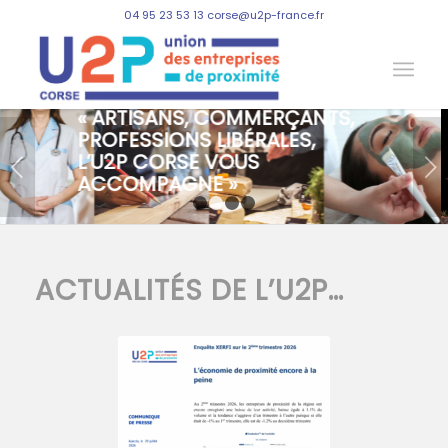
04 95 23 53 13 corse@u2p-france.fr
« ARTISANS, COMMERÇANTS,
PROFESSIONS LIBÉRALES,
L’U2P CORSE VOUS
Suivant
ACCOMPAGNE »
1
2
3
4
ACTUALITÉS DE L’U2P…