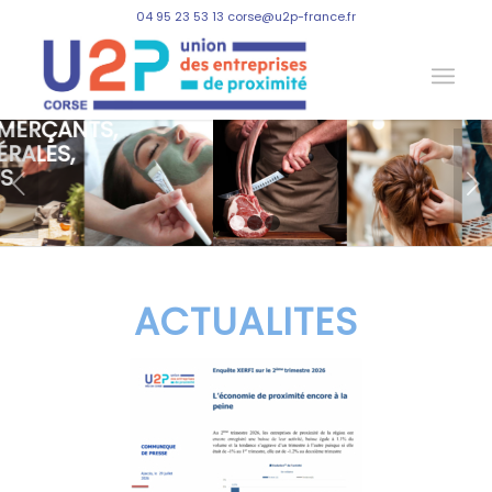
04 95 23 53 13 corse@u2p-france.fr
Suivant
1
2
3
4
ACTUALITES