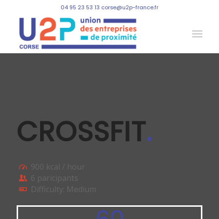
04 95 23 53 13 corse@u2p-france.fr
CROSSFIT
.
900 kcal / hour
6 paricipants
Difficulty: Medium