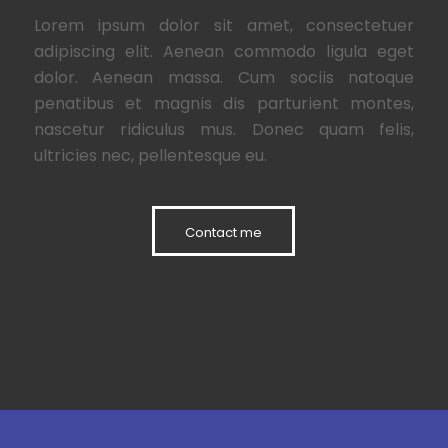
Lorem ipsum dolor sit amet, consectetuer
adipiscing elit. Aenean commodo ligula eget
dolor. Aenean massa. Cum sociis natoque
penatibus et magnis dis parturient montes,
nascetur ridiculus mus. Donec quam felis,
ultricies nec, pellentesque eu.
Contact me